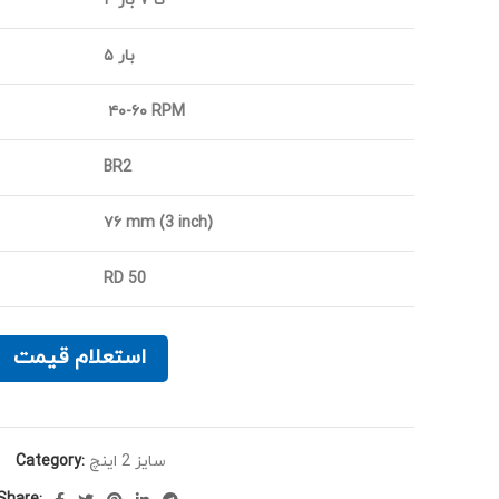
۴ تا ۷ بار
۵ بار
۴۰-۶۰ RPM
BR2
۷۶ mm (3 inch)
RD 50
استعلام قیمت
Category:
سایز 2 اینچ