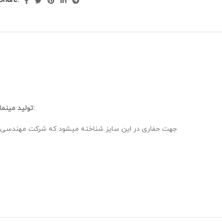
Share:
شرکت مهندسی دقیق صنعت در این سایز با توجه به شرایط پروژه و فشار کمپرسور چکشهای متنوعی به صورت valve less و valve type تولید مینماید: