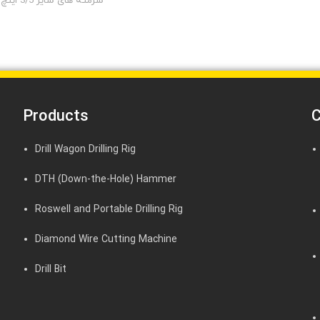
سرمته های سایز 3/5 اینچ
Products
C
Drill Wagon Drilling Rig
DTH (Down-the-Hole) Hammer
Roswell and Portable Drilling Rig
Diamond Wire Cutting Machine
Drill Bit