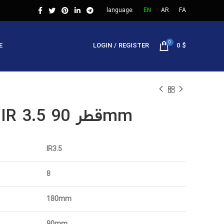
language:
EN
AR
FA
0
E
LOGIN / REGISTER
0
$
سرمته IR 3.5 قطر 90mm
IR3.5
8
180mm