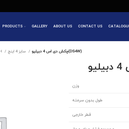
PRODUCTS
GALLERY
ABOUT US
CONTACT US
CATALOGU
چکش دی اس 4 دبیلیو(DS4W)
سایز 4 اینچ
 DTH
وزن
طول بدون سرمته
قطر خارجی