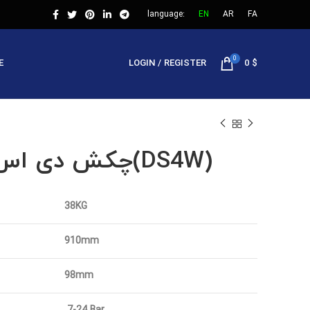
language:
EN
AR
FA
0
E
LOGIN / REGISTER
0
$
چکش دی اس 4 دبیلیو(DS4W)
38KG
910mm
98mm