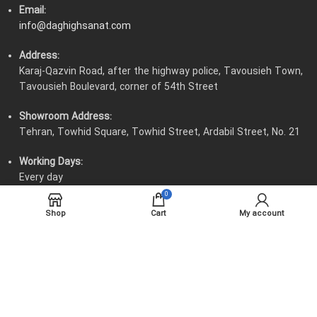
Email:
info@daghighsanat.com
Address:
Karaj-Qazvin Road, after the highway police, Tavousieh Town,
Tavousieh Boulevard, corner of 54th Street
Showroom Address:
Tehran, Towhid Square, Towhid Street, Ardabil Street, No. 21
Working Days:
Every day
0
Working Hours:
Shop
Cart
My account
8:00 AM to 4:30 PM - Thursdays 8:00 AM to 12:00 PM
All material and intellectual rights belong to Daghigh Sanat
Engineering Company.