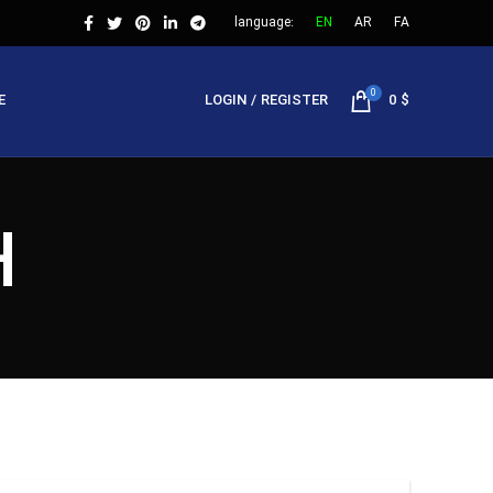
language:
EN
AR
FA
0
E
LOGIN / REGISTER
0
$
TH