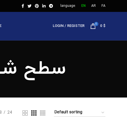
language:
EN
AR
FA
0
E
LOGIN / REGISTER
0
$
سطح شیبدار (25-)
8
24